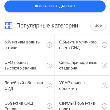
КАРТА
КОНТАКТНЫЕ ДАННЫЕ!
САЙТА
ПОЛИТИКА
Популярные категории
Все
УЕДИНЕНИЯ
объективы водить
Объектив уличного
оптики
света СИД
UFO привел
Света приведенные
высокого залива
стадиона
Линейный объектив
УДАР привел
СИД
объектив
Объектив СИД
Светлый объектив
Pmma
водить