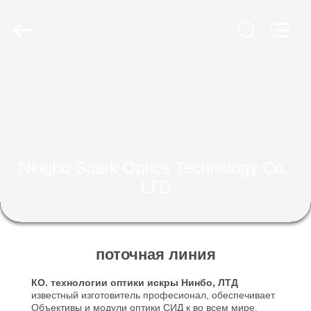
Spark
Optics
Technology
Co.,
LTD.
All
Rights
Reserved.
ДОМОЙ
ПРОДУКТЫ
О
Ningbo Spark Optics Technology Co.,
НАС
LTD
ЭКСКУРСИЯ
ПО
поточная линия
ЗАВОДУ
КО. технологии оптики искры Нинбо, ЛТД
известный изготовитель професионал, обеспечивает
Объективы и модули оптики СИД к во всем мире.