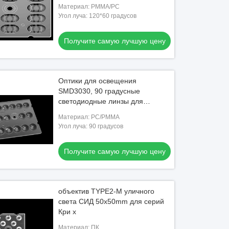
светодиодный объектив для
Материал: PMMA/PC
светодиодного уличного
Угол луча: 120*60 градусов
освещения
Получите самую лучшую цену
Оптики для освещения
SMD3030, 90 градусные
светодиодные линзы для
освещения туннелей
Материал: PC/PMMA
Угол луча: 90 градусов
Получите самую лучшую цену
объектив TYPE2-M уличного
света СИД 50x50mm для серий
Кри x
Материал: ПК