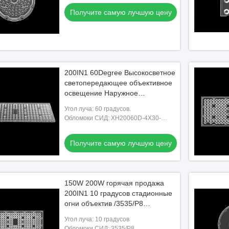
Получите самую лучшую цену
200IN1 60Degree Высокосветное
светопередающее объективное
освещение Наружное
футбольное поле 100W Led
Угол луча: 60 градусов.
Stadium light 150W 200W
Обломоки СИД: XH20060D-4X30-
439177-JYBAF
Получите самую лучшую цену
150W 200W горячая продажа
200IN1 10 градусов стадионные
огни объектив /3535/P8
светодиоды,высокая
Угол луча: 10 градусов
эффективность ((L439*W177mm)
Обломоки СИД: 3535/P8