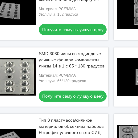
освещения
Материал: PC/PMMA
Угол луча: 152 градуса
Получите самую лучшую цену
SMD 3030 чипы светодиодные
уличные фонари компоненты
линзы 14 в 1 с 65 * 130 градусов
Материал: PC/PMMA
Угол луча: 65*130 градусов
Получите самую лучшую цену
Тип 3 пластмасса/силикон
материалов объектива наборов
Ретрофит уличного света СИД