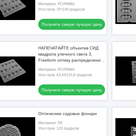
корабля общие
Материал: PC/PMMA
Угол луча: 70*140 градусов
Получите самую лучшую цену
НАПЕЧАТАЙТЕ объектив СИД
квадрата уличного света 3,
Freeform оптику распределения
света для освещения СИД
Материал: PC/PMMA
Угол луча: 63,4X153,8 градусов
Получите самую лучшую цену
Оптические садовые фонари
Материал: ПК
Угол луча: 120 градусов