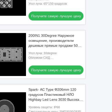
Угол луча: 65*150 градусов
Получите самую лучшую цену
200IN1 30Degree Наружное
освещение, производители
дешевые прямые продажи 50W
100W 150W 200W LED
Угол луча: 30degree
стадионные объективы
Обломоки СИД:
2835/3030/5050/4*3030
Получите самую лучшую цену
Spark- AC Type Φ206mm 120
градусов Пластиковый НЛО
Highbay Led Lens 3030 Высокая
мощность
Уровень защиты: IP66
Светодиодные чипы: SMD3030/2835