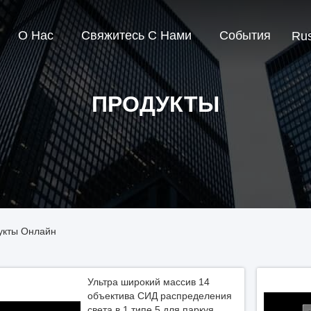
О Нас
Свяжитесь С Нами
События
Rus
ПРОДУКТЫ
дукты Онлайн
Ультра широкий массив 14
объектива СИД распределения
света в 1 типе 5 для паркуя