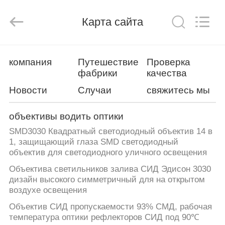
Spark
Optics
Technology
Карта сайта
Co.,
LTD.
All
Rights
Reserved.
ДОМОЙ
компания
Путешествие
Проверка
фабрики
качества
ПРОДУКТЫ
Новости
Случаи
свяжитесь мы
О
объективы водить оптики
НАС
SMD3030 Квадратный светодиодный объектив 14 в
1, защищающий глаза SMD светодиодный
объектив для светодиодного уличного освещения
ЭКСКУРСИЯ
Объектива светильников залива СИД Эдисон 3030
ПО
дизайн высокого симметричный для на открытом
воздухе освещения
ЗАВОДУ
Объектив СИД пропускаемости 93% СМД, рабочая
температура оптики рефлекторов СИД под 90℃