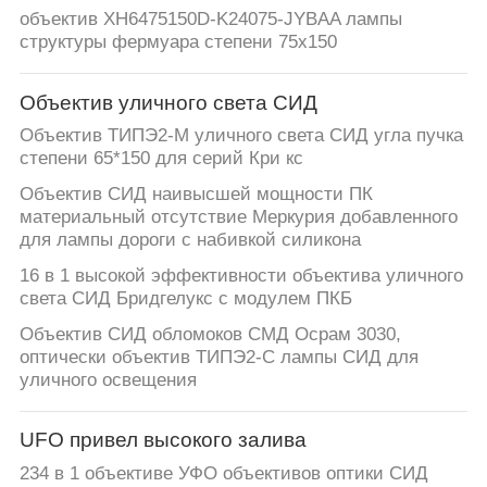
КОНТРОЛЬ
объектив XH6475150D-K24075-JYBAA лампы
КАЧЕСТВА
структуры фермуара степени 75x150
Объектив уличного света СИД
СВЯЖИТЕСЬ
Объектив ТИПЭ2-М уличного света СИД угла пучка
С
степени 65*150 для серий Кри кс
НАМИ
Объектив СИД наивысшей мощности ПК
материальный отсутствие Меркурия добавленного
для лампы дороги с набивкой силикона
НОВОСТИ
16 в 1 высокой эффективности объектива уличного
света СИД Бридгелукс с модулем ПКБ
СЛУЧАИ
Объектив СИД обломоков СМД Осрам 3030,
оптически объектив ТИПЭ2-С лампы СИД для
уличного освещения
ЗАПРОСИТЕ
ЦИТАТУ
UFO привел высокого залива
234 в 1 объективе УФО объективов оптики СИД