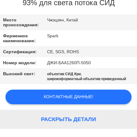
КОНТРОЛЬ
93% для света потока СИД
КАЧЕСТВА
Место
Чжэцзян, Китай
происхождения:
СВЯЖИТЕСЬ
Фирменное
Spark
С
наименование:
НАМИ
Сертификация:
CE, SGS, ROHS
Номер модели:
ДЖИ-БАА1260П-5050
НОВОСТИ
Высокий свет:
,
объектив СИД Кри
широкоформатный объектив приведенный
СЛУЧАИ
КОНТАКТНЫЕ ДАННЫЕ!
ЗАПРОСИТЕ
ЦИТАТУ
РАСКРЫТЬ ДЕТАЛИ