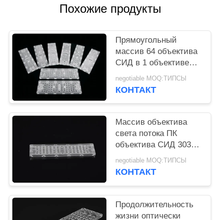
КАРТА
Похожие продукты
САЙТА
Прямоугольный
ПОЛИТИКА
массив 64 объектива
СИД в 1 объективе
УЕДИНЕНИЯ
уличного света СИД
negotiable MOQ:ТИПСЫ
для на открытом
КОНТАКТ
воздухе лампы
Массив объектива
света потока ПК
объектива СИД 3030
Осрам материальный
negotiable MOQ:ТИПСЫ
с углом пучка 30°
КОНТАКТ
Продолжительность
жизни оптически