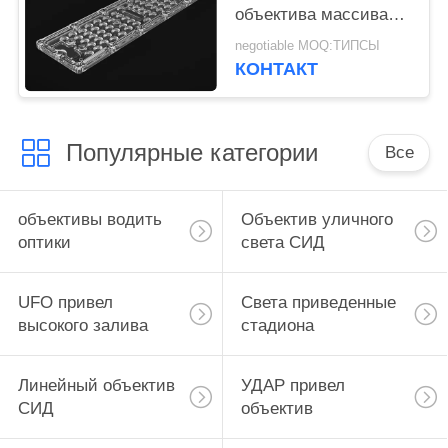
объектива массива
объектива СИД
negotiable MOQ:ТИПСЫ
степени 90*120
КОНТАКТ
длинная для
освещения тоннеля
СИД
Популярные категории
Все
объективы водить
Объектив уличного
оптики
света СИД
UFO привел
Света приведенные
высокого залива
стадиона
Линейный объектив
УДАР привел
СИД
объектив