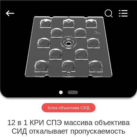
Spark
Optics
Technology
Co.,
LTD.
All
Rights
Reserved.
ДОМОЙ
ПРОДУКТЫ
О
НАС
ЭКСКУРСИЯ
ПО
Блок объектива СИД
ЗАВОДУ
12 в 1 КРИ СПЭ массива объектива
СИД откалывает пропускаемость