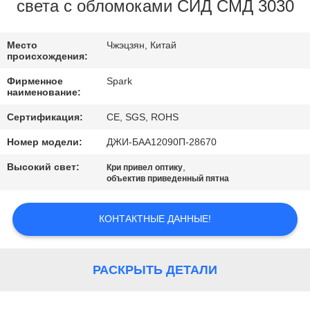
КОНТРОЛЬ
света с обломоками СИД СМД 3030
КАЧЕСТВА
Место
Чжэцзян, Китай
происхождения:
СВЯЖИТЕСЬ
Фирменное
Spark
С
наименование:
НАМИ
Сертификация:
CE, SGS, ROHS
Номер модели:
ДЖИ-БАА12090П-28670
НОВОСТИ
Высокий свет:
,
Кри привел оптику
объектив приведенный пятна
СЛУЧАИ
КОНТАКТНЫЕ ДАННЫЕ!
ЗАПРОСИТЕ
ЦИТАТУ
РАСКРЫТЬ ДЕТАЛИ