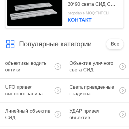
30*90 света СИД СПГ
линейный светлый с
negotiable MOQ:ТИПСЫ
доской ПКБ
КОНТАКТ
Популярные категории
Все
объективы водить
Объектив уличного
оптики
света СИД
UFO привел
Света приведенные
высокого залива
стадиона
Линейный объектив
УДАР привел
СИД
объектив