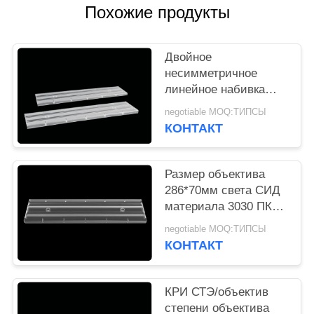
КАРТА
Похожие продукты
САЙТА
Двойное
ПОЛИТИКА
несимметричное
линейное набивка
УЕДИНЕНИЯ
силикона объектива
negotiable MOQ:ТИПСЫ
СМД 3030 СИД с
КОНТАКТ
степенью 30*90
Размер объектива
286*70мм света СИД
материала 3030 ПК
для крытого
negotiable MOQ:ТИПСЫ
освещения
КОНТАКТ
КРИ СТЭ/объектив
степени объектива