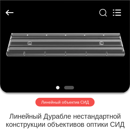
Spark
Optics
Technology
Co.,
LTD.
All
Rights
Reserved.
ДОМОЙ
ПРОДУКТЫ
О
НАС
ЭКСКУРСИЯ
ПО
Линейный объектив СИД
ЗАВОДУ
Линейный Дурабле нестандартной
конструкции объективов оптики СИД