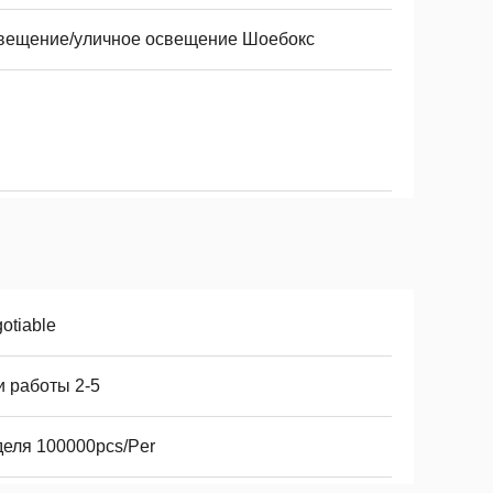
вещение/уличное освещение Шоебокс
otiable
и работы 2-5
деля 100000pcs/Per