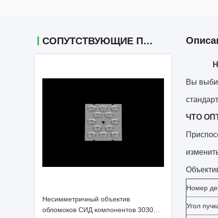
Описа
СОПУТСТВУЮЩИЕ ПРОДУКТЫ
Н
Вы выби
стандар
ЧТО ОП
Приспосо
изменить
Объекти
Номер де
Несимметричный объектив
Угол пучк
обломоков СИД компонентов 3030