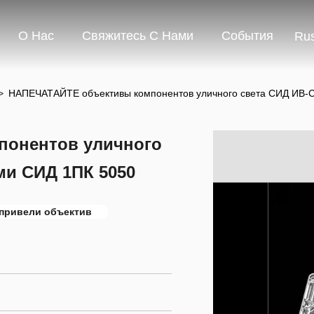
О Нас
Свяжитесь С Нами
События
Rus
>
НАПЕЧАТАЙТЕ объективы компонентов уличного света СИД ИВ-С
онентов уличного
ми СИД 1ПК 5050
 привели объектив