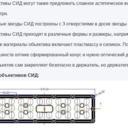
тивы СИД могут также предложить славное астетическое 
три.
ые звезды СИД построены с 3 отверстиями в доске звезды д
тивы СИД приходят в различные формы и размеры, наприме
 материалы объектива включают пластмассу и силикон. По
инств оптике сформированный конус и нужно оптический д
ъектив сам закрепляет безопасно в держатель, но держат
объективов СИД: