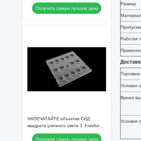
уличного света СИД отсутствие
Размер
Получите самую лучшую цену
светового загрязнения
Материал
Пропуска
Работая 
Примене
Доставк
Торговые
Условия 
Время вы
НАПЕЧАТАЙТЕ объектив СИД
Условия 
квадрата уличного света 3, Freeform
оптику распределения света для
Получите самую лучшую цену
освещения СИД