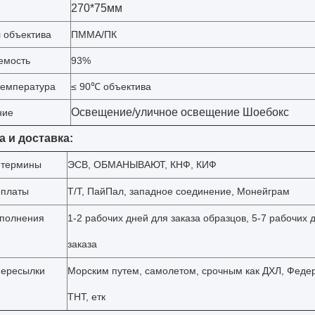
270*75мм
 объектива
ПММА/ПК
емость
93%
температура
≤ 90℃ объектива
Освещение/уличное освещение Шоебокс
ние
а и доставка:
 термины
ЭСВ, ОБМАНЫВАЮТ, КНФ, КИФ
оплаты
Т/Т, ПайПал, западное соединение, Монейграм
полнения
1-2 рабочих дней для заказа образцов, 5-7 рабочих 
заказа
пересылки
Морским путем, самолетом, срочным как ДХЛ, Феде
ТНТ, етк