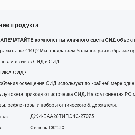
ние продукта
АПЕЧАТАЙТЕ компоненты уличного света СИД объектив
рали ваше СИД? Мы предлагаем большое разнообразие пр
тных массивов СИД и СИД.
ТИКА СИД?
бления освещения СИД используют по крайней мере один т
 луч света приходя от источника СИД. На компонентах РС 
вы, рефлекторы и наборы оптического & держателя.
ДЖИ-БАА28ТИПЭ4С-27075
тали
а
Степень 100*130