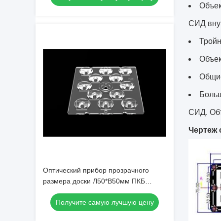
Объек
СИД вну
Тройн
Объек
Общие
Больш
СИД. Об
Чертеж 
Оптический прибор прозрачного
размера доски Л50*В50мм ПКБ
объектива ТИПЭ3 СИД Кри
Получите самую лучшую цену
Трансмиссиве