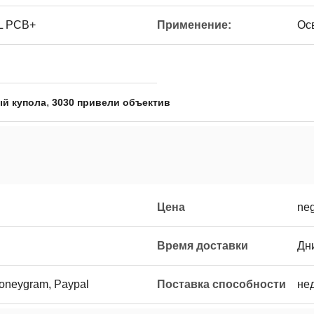
L PCB+
Применение:
Ос
,
ый купола
3030 привели объектив
Цена
neg
Время доставки
Дн
Moneygram, Paypal
Поставка способности
не