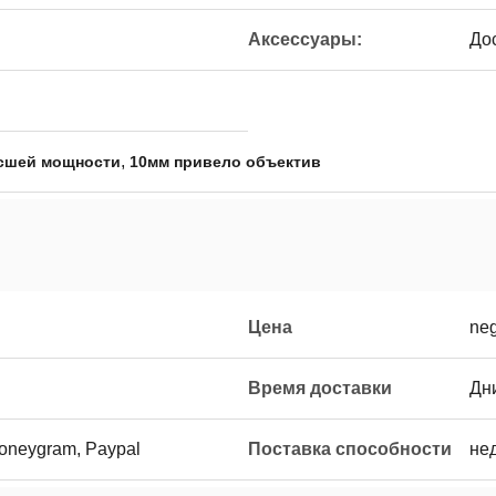
Аксессуары:
До
,
сшей мощности
10мм привело объектив
Цена
neg
Время доставки
Дн
Moneygram, Paypal
Поставка способности
не