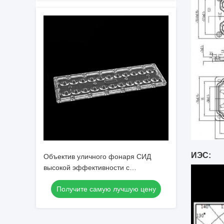
ИЭС:
Объектив уличного фонаря СИД
высокой эффективности с
объективом широкого угла СМД7070
Получите самую лучшую цену
22ИН1 ТИП3 луча