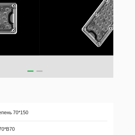
епень 70*150
70*В70