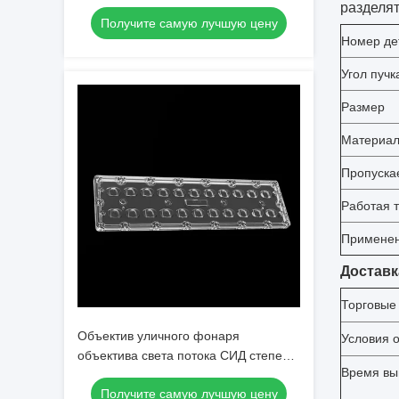
низкой потерей SMD7070 22IN1 для
разделят
Получите самую лучшую цену
освещения парковочных площадок
Номер де
Угол пучк
Размер
Материал
Пропуска
Работая 
Примене
Доставк
Торговые
Объектив уличного фонаря
Условия 
объектива света потока СИД степени
Время вы
90*120 SMD7070 22IN1
Получите самую лучшую цену
симметричный