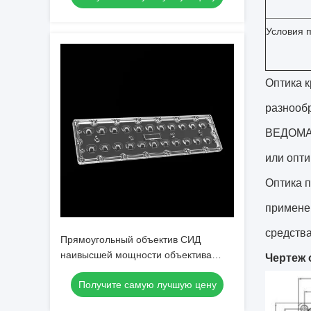
Условия 
Оптика к
разнооб
ВЕДОМАЯ
или опти
Оптика п
примене
средства
Прямоугольный объектив СИД
наивысшей мощности объектива
Чертеж 
объектива SMD7070 22IN1 TYPE4S
Получите самую лучшую цену
уличного света СИД