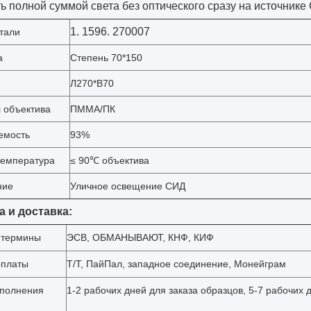
ь полной суммой света без оптического сразу на источнике
1. 1596. 270007
тали
а
Степень 70*150
Л270*В70
 объектива
ПММА/ПК
емость
93%
температура
≤ 90℃ объектива
ние
Уличное освещение СИД
а и доставка:
 термины
ЭСВ, ОБМАНЫВАЮТ, КНФ, КИФ
оплаты
Т/Т, ПайПал, западное соединение, Монейграм
полнения
1-2 рабочих дней для заказа образцов, 5-7 рабочих 