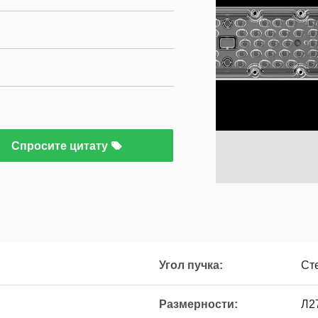
Спросите цитату
Угол пучка:
Ст
Размерности:
Л2