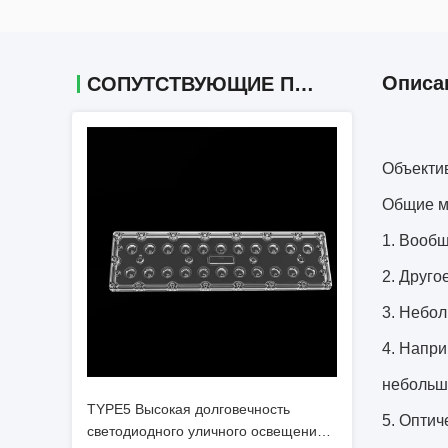
Описа
СОПУТСТВУЮЩИЕ ПРОДУКТЫ
Объекти
Общие ма
Вообще
Другое
Небол
Напри
небольшо
TYPE5 Высокая долговечность
Оптич
светодиодного уличного освещения с