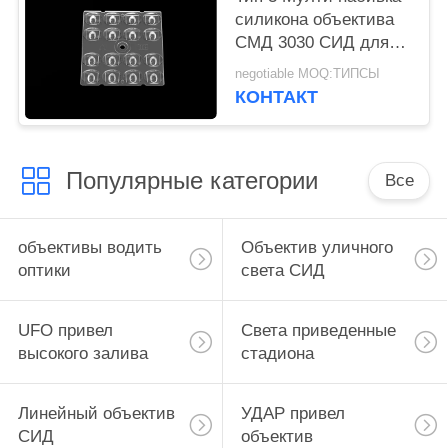
силикона объектива
СМД 3030 СИД для
на открытом воздухе
negotiable MOQ:ТИПСЫ
освещения СИД
КОНТАКТ
Популярные категории
Все
объективы водить
Объектив уличного
оптики
света СИД
UFO привел
Света приведенные
высокого залива
стадиона
Линейный объектив
УДАР привел
СИД
объектив