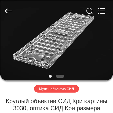
Spark
Optics
Technology
Co.,
LTD.
All
Rights
Reserved.
ДОМОЙ
ПРОДУКТЫ
О
НАС
ЭКСКУРСИЯ
ПО
Мулти объектив СИД
ЗАВОДУ
Круглый объектив СИД Кри картины
3030, оптика СИД Кри размера