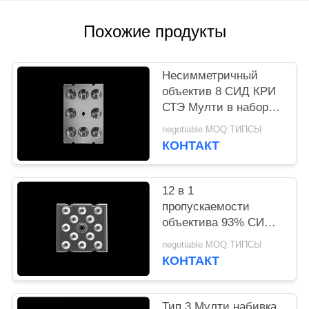
КАРТА
САЙТА
Похожие продукты
ПОЛИТИКА
Несимметричный
УЕДИНЕНИЯ
объектив 8 СИД КРИ
СТЭ Мулти в наборах
1 рефлектора для
negotiable MOQ:ТИПСЫ
света СИД Срет
КОНТАКТ
12 в 1
пропускаемости
объектива 93% СИД
СМД 3030 высокой
negotiable MOQ:ТИПСЫ
для заливающего
КОНТАКТ
освещения СИД
Тип 3 Мулти набивка