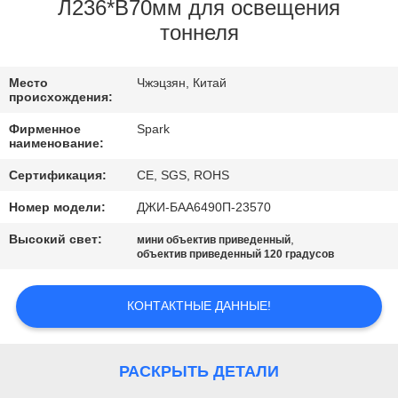
КОНТРОЛЬ
Л236*В70мм для освещения
тоннеля
КАЧЕСТВА
Место
Чжэцзян, Китай
СВЯЖИТЕСЬ
происхождения:
С
Фирменное
Spark
наименование:
НАМИ
Сертификация:
CE, SGS, ROHS
НОВОСТИ
Номер модели:
ДЖИ-БАА6490П-23570
Высокий свет:
,
мини объектив приведенный
объектив приведенный 120 градусов
СЛУЧАИ
КОНТАКТНЫЕ ДАННЫЕ!
ЗАПРОСИТЕ
ЦИТАТУ
РАСКРЫТЬ ДЕТАЛИ