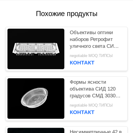
КАРТА
САЙТА
Похожие продукты
ПОЛИТИКА
Объективы оптики
УЕДИНЕНИЯ
наборов Ретрофит
уличного света СИД
КРИ 3030 для на
negotiable MOQ:ТИПСЫ
открытом воздухе
КОНТАКТ
освещения СИД
Формы ясности
объектива СИД 120
градусов СМД 3030
симметричные с
negotiable MOQ:ТИПСЫ
набивкой силикона
КОНТАКТ
Несимметричные 42 в