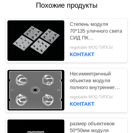
КАРТА
Похожие продукты
САЙТА
Степень модуля
ПОЛИТИКА
70*135 уличного света
СИД ПК
УЕДИНЕНИЯ
материальная с ИП
negotiable MOQ:ТИПСЫ
расклассифицировала
КОНТАКТ
оптику
Несимметричный
объектив модуля
полного внутреннего
отражения объектива
negotiable MOQ:ТИПСЫ
уличного света СИД
КОНТАКТ
размер объективов
50*50мм модуля