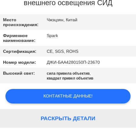
КОНТРОЛЬ
внешнего освещения СИД
КАЧЕСТВА
Место
Чжэцзян, Китай
происхождения:
СВЯЖИТЕСЬ
Фирменное
Spark
С
наименование:
НАМИ
Сертификация:
CE, SGS, ROHS
Номер модели:
ДЖИ-БАА4280150П-23670
НОВОСТИ
Высокий свет:
,
сила привела объектив
квадрат привел объектив
СЛУЧАИ
КОНТАКТНЫЕ ДАННЫЕ!
ЗАПРОСИТЕ
ЦИТАТУ
РАСКРЫТЬ ДЕТАЛИ