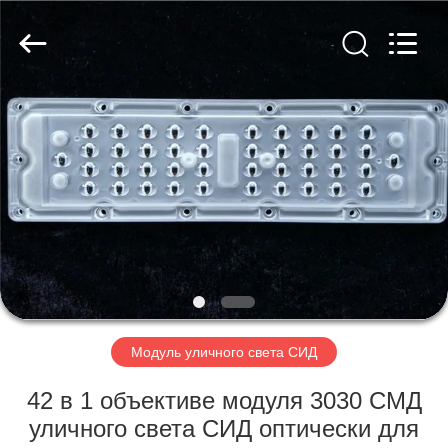
Spark
Optics
Technology
Co.,
LTD.
All
Rights
Reserved.
ДОМОЙ
ПРОДУКТЫ
О
НАС
ЭКСКУРСИЯ
ПО
Модуль уличного света СИД
ЗАВОДУ
42 в 1 объективе модуля 3030 СМД
уличного света СИД оптически для