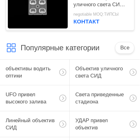
уличного света СИД
ПК 2кс2 для
negotiable MOQ:ТИПСЫ
освещения широкого
КОНТАКТ
пространства
Популярные категории
Все
объективы водить
Объектив уличного
оптики
света СИД
UFO привел
Света приведенные
высокого залива
стадиона
Линейный объектив
УДАР привел
СИД
объектив