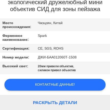
КОНТРОЛЬ
экологический дружелюбный мини
объектив СИД для зоны пейзажа
КАЧЕСТВА
Место
Чжэцзян, Китай
СВЯЖИТЕСЬ
происхождения:
С
Фирменное
Spark
наименование:
НАМИ
Сертификация:
CE, SGS, ROHS
НОВОСТИ
Номер модели:
ДЖИ-БАА012060Т-1508
Высокий свет:
,
20мм привели объектив
силикон привел объектив
СЛУЧАИ
КОНТАКТНЫЕ ДАННЫЕ!
ЗАПРОСИТЕ
ЦИТАТУ
РАСКРЫТЬ ДЕТАЛИ