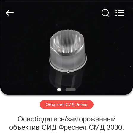
Spark
Optics
Technology
Co.,
LTD.
All
Rights
Reserved.
ДОМОЙ
ПРОДУКТЫ
О
НАС
ЭКСКУРСИЯ
ПО
Объектив СИД Pmma
ЗАВОДУ
Освободитесь/замороженный
объектив СИД Фреснел СМД 3030,