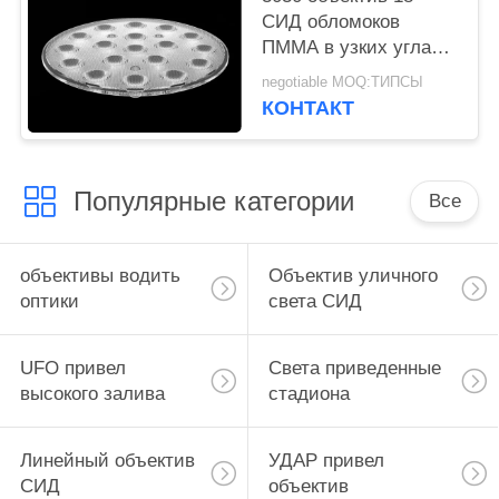
СИД обломоков
ПММА в узких углах
пучка 1 для фар СИД
negotiable MOQ:ТИПСЫ
КОНТАКТ
Популярные категории
Все
объективы водить
Объектив уличного
оптики
света СИД
UFO привел
Света приведенные
высокого залива
стадиона
Линейный объектив
УДАР привел
СИД
объектив