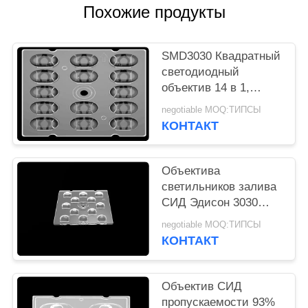
КАРТА
Похожие продукты
САЙТА
SMD3030 Квадратный
ПОЛИТИКА
светодиодный
объектив 14 в 1,
УЕДИНЕНИЯ
защищающий глаза
negotiable MOQ:ТИПСЫ
SMD светодиодный
КОНТАКТ
объектив для
светодиодного
уличного освещения
Объектива
светильников залива
СИД Эдисон 3030
дизайн высокого
negotiable MOQ:ТИПСЫ
симметричный для на
КОНТАКТ
открытом воздухе
освещения
Объектив СИД
пропускаемости 93%