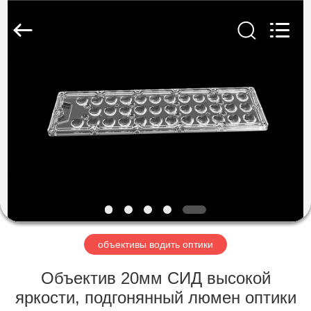
Spark
Optics
Technology
Co.,
LTD.
All
Rights
Reserved.
ДОМОЙ
ПРОДУКТЫ
О
НАС
ЭКСКУРСИЯ
ПО
объективы водить оптики
ЗАВОДУ
Объектив 20мм СИД высокой
яркости, подгонянный люмен оптики