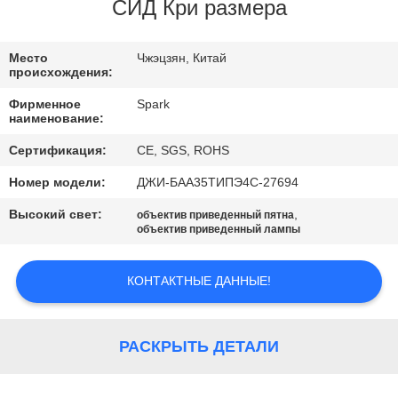
КОНТРОЛЬ
СИД Кри размера
КАЧЕСТВА
Место
Чжэцзян, Китай
происхождения:
СВЯЖИТЕСЬ
Фирменное
Spark
С
наименование:
НАМИ
Сертификация:
CE, SGS, ROHS
Номер модели:
ДЖИ-БАА35ТИПЭ4С-27694
НОВОСТИ
Высокий свет:
,
объектив приведенный пятна
объектив приведенный лампы
СЛУЧАИ
КОНТАКТНЫЕ ДАННЫЕ!
ЗАПРОСИТЕ
ЦИТАТУ
РАСКРЫТЬ ДЕТАЛИ