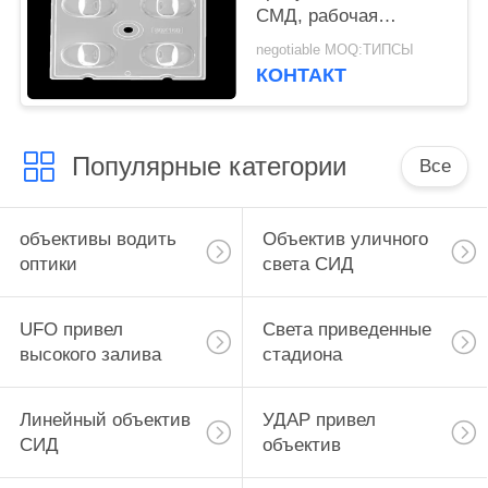
СМД, рабочая
температура оптики
negotiable MOQ:ТИПСЫ
рефлекторов СИД под
КОНТАКТ
90℃
Популярные категории
Все
объективы водить
Объектив уличного
оптики
света СИД
UFO привел
Света приведенные
высокого залива
стадиона
Линейный объектив
УДАР привел
СИД
объектив