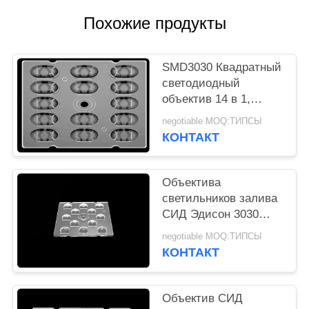
КАРТА
Похожие продукты
САЙТА
ПОЛИТИКА
SMD3030 Квадратный
светодиодный
УЕДИНЕНИЯ
объектив 14 в 1,
защищающий глаза
negotiable MOQ:ТИПСЫ
SMD светодиодный
КОНТАКТ
объектив для
светодиодного
уличного освещения
Объектива
светильников залива
СИД Эдисон 3030
дизайн высокого
negotiable MOQ:ТИПСЫ
симметричный для на
КОНТАКТ
открытом воздухе
освещения
Объектив СИД