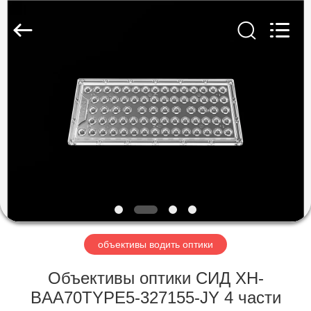
Spark
Optics
Technology
Co.,
LTD.
All
Rights
Reserved.
ДОМОЙ
ПРОДУКТЫ
О
НАС
ЭКСКУРСИЯ
ПО
объективы водить оптики
ЗАВОДУ
Объективы оптики СИД XH-
BAA70TYPE5-327155-JY 4 части