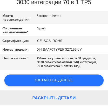
КОНТРОЛЬ
3030 интеграции 70 в 1 TP5
КАЧЕСТВА
Место
Чжэцзян, Китай
происхождения:
СВЯЖИТЕСЬ
Фирменное
Spark
С
наименование:
НАМИ
Сертификация:
CE, SGS, ROHS
Номер модели:
XH-BAA70TYPE5-327155-JY
НОВОСТИ
Высокий свет:
,
Объектив уличного фонаря 60 градусов
,
3030 объективов оптики СИД интеграции
70 в объективах 1 оптики СИД
СЛУЧАИ
КОНТАКТНЫЕ ДАННЫЕ!
ЗАПРОСИТЕ
ЦИТАТУ
РАСКРЫТЬ ДЕТАЛИ