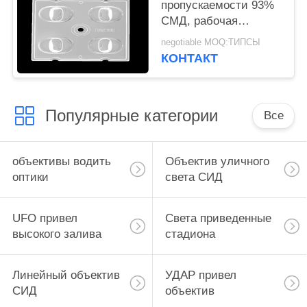
пропускаемости 93%
СМД, рабочая
температура оптики
negotiable MOQ:ТИПСЫ
рефлекторов СИД под
КОНТАКТ
90℃
Популярные категории
Все
объективы водить
Объектив уличного
оптики
света СИД
UFO привел
Света приведенные
высокого залива
стадиона
Линейный объектив
УДАР привел
СИД
объектив