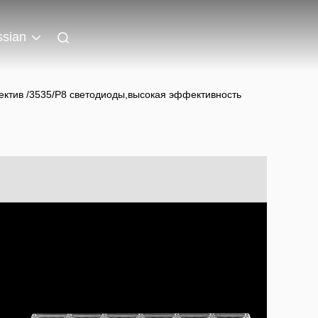
sian
ектив /3535/P8 светодиоды,высокая эффективность