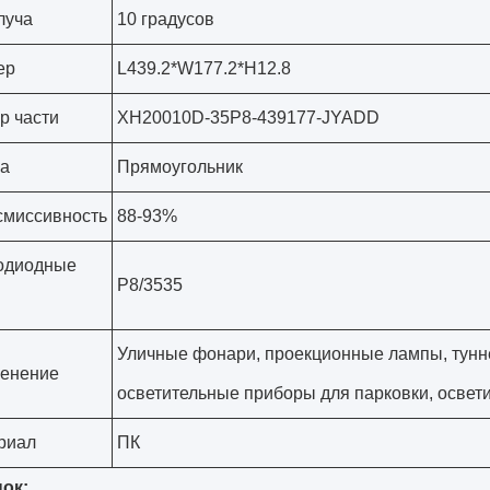
луча
10 градусов
ер
L439.2*W177.2*H12.8
р части
XH20010D-35P8-439177-JYADD
а
Прямоугольник
смиссивность
88-93%
одиодные
P8/3535
Уличные фонари, проекционные лампы, тунн
енение
осветительные приборы для парковки, осве
риал
ПК
ок: