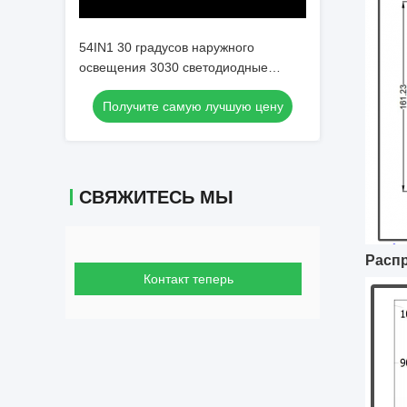
54IN1 30 градусов наружного
освещения 3030 светодиодные
линзы ПК светодиодные оптики для
Получите самую лучшую цену
светодиодов стадиона / светодиодов
L144 * W94mm
СВЯЖИТЕСЬ МЫ
Распр
Контакт теперь