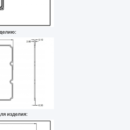
зделию:
ля изделия: