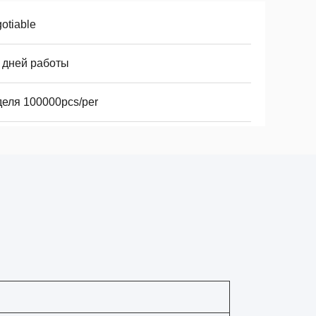
otiable
4 дней работы
деля 100000pcs/per