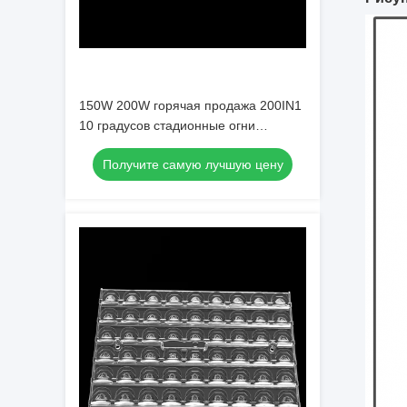
150W 200W горячая продажа 200IN1
10 градусов стадионные огни
объектив /3535/P8
Получите самую лучшую цену
светодиоды,высокая эффективность
((L439*W177mm)