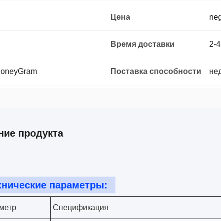
Цена
neg
Время доставки
2-
 MoneyGram
Поставка способности
не
ние продукта
хнические параметры:
метр
Спецификация