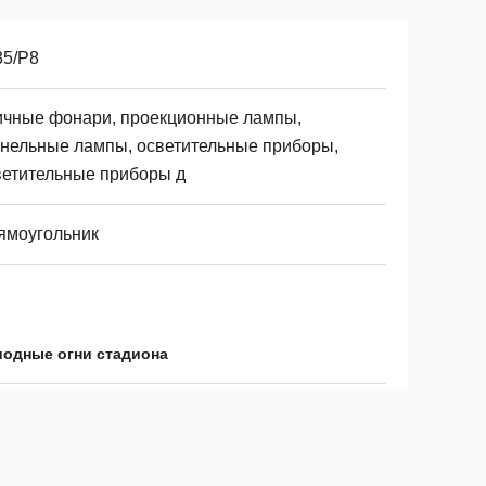
35/P8
ичные фонари, проекционные лампы,
ннельные лампы, осветительные приборы,
ветительные приборы д
ямоугольник
иодные огни стадиона