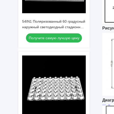
54IN1 Поляризованный 60 градусный
наружный светодиодный стадионный
Рисун
факел 200W 300W 400W 500W
Получите самую лучшую цену
Диаг