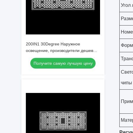
Угол 
Разм
Номе
200IN1 30Degree Наружное
Форм
освещение, производители дешевые
прямые продажи 50W 100W 150W
Тран
Получите самую лучшую цену
200W LED стадионные объективы
Свет
чипы
Прим
Мате
Рисун