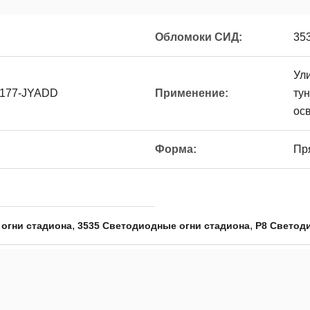
Обломоки СИД:
35
Ул
9177-JYADD
Применение:
ту
ос
Форма:
Пр
,
,
 огни стадиона
3535 Светодиодные огни стадиона
P8 Светод