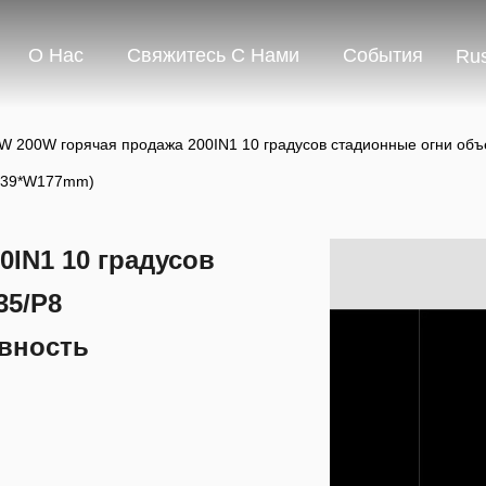
О Нас
Свяжитесь С Нами
События
Rus
W 200W горячая продажа 200IN1 10 градусов стадионные огни объ
439*W177mm)
0IN1 10 градусов
35/P8
вность