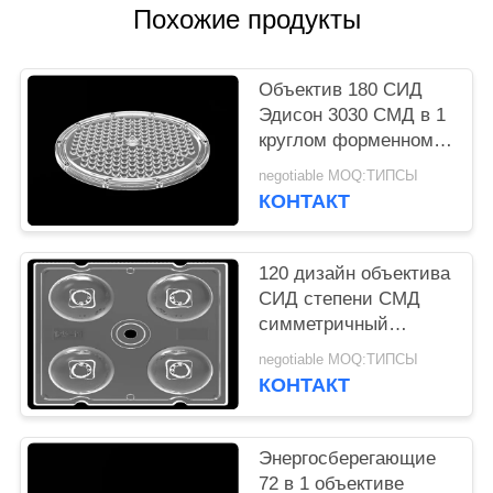
КАРТА
Похожие продукты
САЙТА
Объектив 180 СИД
ПОЛИТИКА
Эдисон 3030 СМД в 1
круглом форменном
УЕДИНЕНИЯ
высоком массиве
negotiable MOQ:ТИПСЫ
объектива света
КОНТАКТ
залива
120 дизайн объектива
СИД степени СМД
симметричный
отсутствие любого
negotiable MOQ:ТИПСЫ
Меркурия на свет
КОНТАКТ
3535 пала
Энергосберегающие
72 в 1 объективе