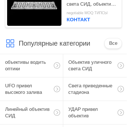
света СИД, объективе
СИД размера 3030
negotiable MOQ:ТИПСЫ
Л250*В74мм для
КОНТАКТ
лампы тоннеля
Популярные категории
Все
объективы водить
Объектив уличного
оптики
света СИД
UFO привел
Света приведенные
высокого залива
стадиона
Линейный объектив
УДАР привел
СИД
объектив