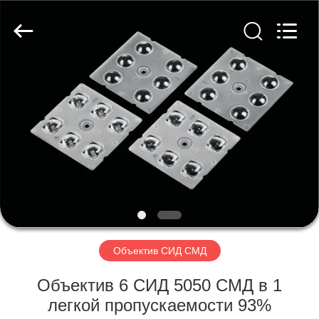
Spark
Optics
Technology
Co.,
LTD.
All
Rights
Reserved.
ДОМОЙ
ПРОДУКТЫ
О
НАС
ЭКСКУРСИЯ
ПО
Объектив СИД СМД
ЗАВОДУ
Объектив 6 СИД 5050 СМД в 1
легкой пропускаемости 93%