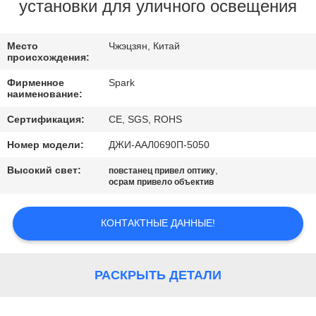
КОНТРОЛЬ
установки для уличного освещения
КАЧЕСТВА
Место
Чжэцзян, Китай
происхождения:
СВЯЖИТЕСЬ
Фирменное
Spark
С
наименование:
НАМИ
Сертификация:
CE, SGS, ROHS
Номер модели:
ДЖИ-ААЛ0690П-5050
НОВОСТИ
Высокий свет:
,
повстанец привел оптику
осрам привело объектив
СЛУЧАИ
КОНТАКТНЫЕ ДАННЫЕ!
ЗАПРОСИТЕ
ЦИТАТУ
РАСКРЫТЬ ДЕТАЛИ