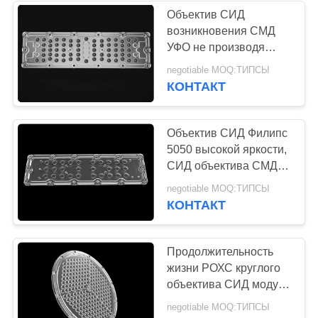
Объектив СИД
возникновения СМД
24
УФО не производя
Объектив СИД
УЛЬТРАФИОЛЕТОВЫЕ
negotiable MOQ:ТИПСЫ
аксессуары набивкой
КОНТАКТ
Pmma
кремния лучей
Объектив СИД Филипс
5050 высокой яркости,
СИД объектива СМД
купола освещения
28
negotiable MOQ:ТИПСЫ
тоннеля
КОНТАКТ
Светлый объектив
водить
Продолжительность
жизни РОХС круглого
объектива СИД модуля
СМД длинная
negotiable MOQ:ТИПСЫ
аттестованная для на