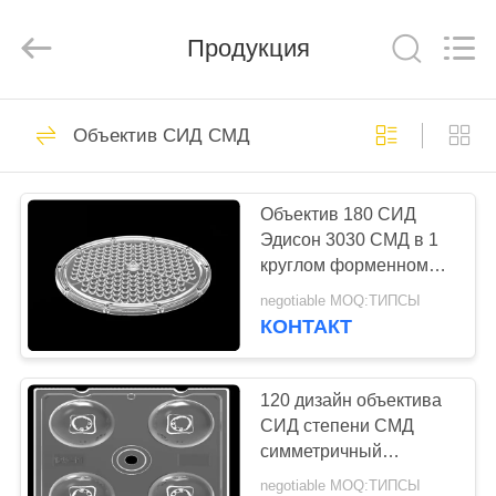
Spark
Optics
Technology
Продукция
Co.,
LTD.
All
Rights
Reserved.
ДОМОЙ
73
Объектив СИД СМД
объективы водить
ПРОДУКТЫ
оптики
Объектив 180 СИД
Эдисон 3030 СМД в 1
О
круглом форменном
НАС
высоком массиве
negotiable MOQ:ТИПСЫ
объектива света
КОНТАКТ
залива
29
ЭКСКУРСИЯ
Объектив уличного
ПО
120 дизайн объектива
СИД степени СМД
ЗАВОДУ
света СИД
симметричный
отсутствие любого
negotiable MOQ:ТИПСЫ