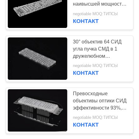
КАРТА
наивысшей мощности
САЙТА
уличного света с
negotiable MOQ:ТИПСЫ
аксессуаром модуля
КОНТАКТ
15
ПКБ
ПОЛИТИКА
Линейный
УЕДИНЕНИЯ
30° объектив 64 СИД
объектив СИД
угла пучка СМД в 1
дружелюбном
объектива света потока
negotiable MOQ:ТИПСЫ
СИД экологическое
КОНТАКТ
15
Превосходные
УДАР привел
объективы оптики СИД
эффективности 93%,
объектив
высокий объектив
negotiable MOQ:ТИПСЫ
света залива для
КОНТАКТ
освещения тоннеля