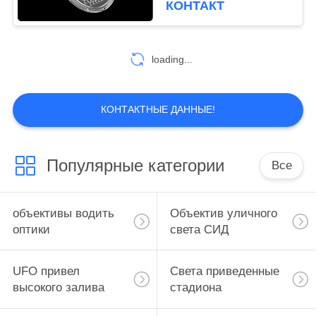
КОНТАКТ
открытом воздухе ламп
26
Мулти объектив
loading...
СИД
КОНТАКТНЫЕ ДАННЫЕ!
Популярные категории
Все
24
Блок объектива
объективы водить
Объектив уличного
СИД
оптики
света СИД
UFO привел
Света приведенные
высокого залива
стадиона