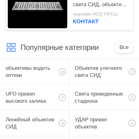
света СИД, объективе
СИД размера 3030
negotiable MOQ:ТИПСЫ
Л250*В74мм для
КОНТАКТ
лампы тоннеля
Популярные категории
Все
объективы водить
Объектив уличного
оптики
света СИД
UFO привел
Света приведенные
высокого залива
стадиона
Линейный объектив
УДАР привел
СИД
объектив