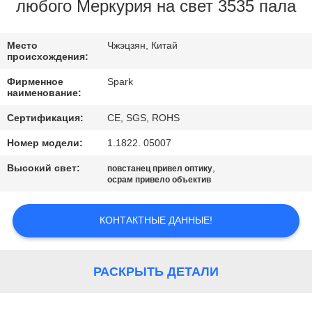
КОНТРОЛЬ
любого Меркурия на свет 3535 пала
КАЧЕСТВА
Место
Чжэцзян, Китай
происхождения:
СВЯЖИТЕСЬ
Фирменное
Spark
С
наименование:
НАМИ
Сертификация:
CE, SGS, ROHS
Номер модели:
1.1822. 05007
НОВОСТИ
Высокий свет:
,
повстанец привел оптику
осрам привело объектив
СЛУЧАИ
КОНТАКТНЫЕ ДАННЫЕ!
ЗАПРОСИТЕ
ЦИТАТУ
РАСКРЫТЬ ДЕТАЛИ