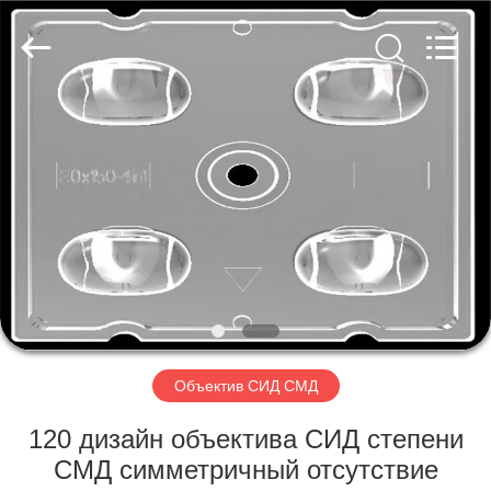
Spark
Optics
Technology
Co.,
LTD.
All
Rights
Reserved.
ДОМОЙ
ПРОДУКТЫ
О
НАС
ЭКСКУРСИЯ
ПО
Объектив СИД СМД
ЗАВОДУ
120 дизайн объектива СИД степени
СМД симметричный отсутствие