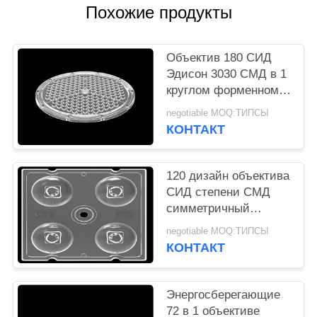
КАРТА
Похожие продукты
САЙТА
Объектив 180 СИД
ПОЛИТИКА
Эдисон 3030 СМД в 1
круглом форменном
УЕДИНЕНИЯ
высоком массиве
negotiable MOQ:ТИПСЫ
объектива света
КОНТАКТ
залива
120 дизайн объектива
СИД степени СМД
симметричный
отсутствие любого
negotiable MOQ:ТИПСЫ
Меркурия на свет
КОНТАКТ
3535 пала
Энергосберегающие
72 в 1 объективе