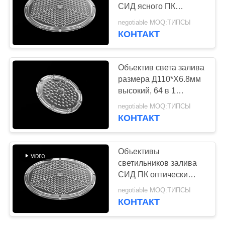
КАРТА
СИД ясного ПК
САЙТА
высокий в 1 с доской
negotiable MOQ:ТИПСЫ
ПКБ/набивкой
КОНТАКТ
15
силикона
ПОЛИТИКА
Линейный
УЕДИНЕНИЯ
Объектив света залива
объектив СИД
размера Д110*Х6.8мм
высокий, 64 в 1
объективе 30В 60В
negotiable MOQ:ТИПСЫ
СИД силы ПК
КОНТАКТ
15
Объективы
УДАР привел
светильников залива
СИД ПК оптически
объектив
высокие
negotiable MOQ:ТИПСЫ
аттестованный КЭ 90
КОНТАКТ
градусов