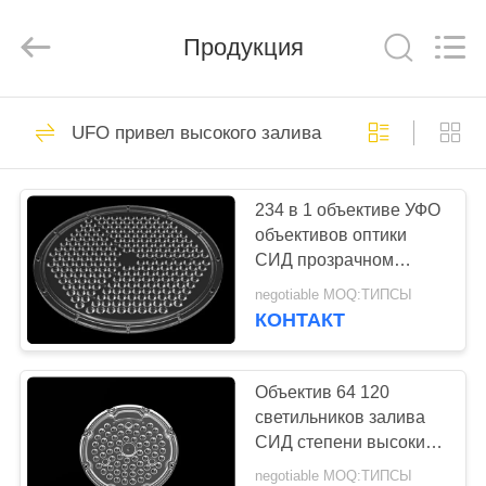
Spark
Optics
Technology
Продукция
Co.,
LTD.
All
Rights
Reserved.
ДОМОЙ
73
UFO привел высокого залива
объективы водить
ПРОДУКТЫ
оптики
234 в 1 объективе УФО
объективов оптики
О
СИД прозрачном
НАС
форменном для
negotiable MOQ:ТИПСЫ
высокого света залива
КОНТАКТ
29
ЭКСКУРСИЯ
Объектив уличного
ПО
Объектив 64 120
светильников залива
ЗАВОДУ
света СИД
СИД степени высоких
оптически в 1 с СМД
negotiable MOQ:ТИПСЫ