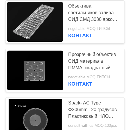
Объектива
светильников залива
24
СИД СМД 3030 яркость
Объектив СИД
высокого высокая для
negotiable MOQ:ТИПСЫ
освещения широкого
КОНТАКТ
Pmma
пространства
Прозрачный объектив
СИД материала
ПММА, квадратный
размер объектива
28
negotiable MOQ:ТИПСЫ
Л50*В50мм СИД
КОНТАКТ
Светлый объектив
водить
Spark- AC Type
Φ206mm 120 градусов
Пластиковый НЛО
Highbay Led Lens 3030
consult with us MOQ:100pcs
Высокая мощность