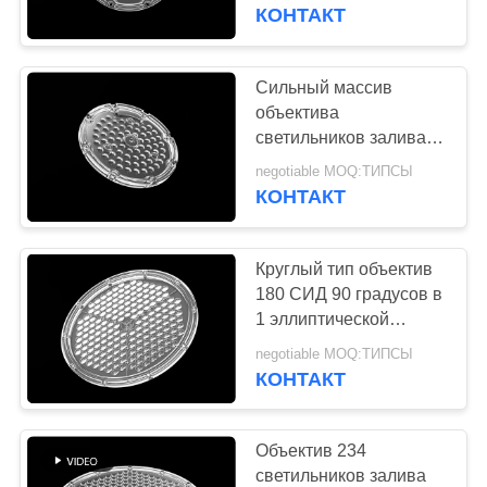
КОНТРОЛЬ
3030
КОНТАКТ
КАЧЕСТВА
Сильный массив
34
СВЯЖИТЕСЬ
объектива
UFO привел
светильников залива
С
СИД высокий угол
высокого залива
negotiable MOQ:ТИПСЫ
НАМИ
пучка 64 120 градусов
КОНТАКТ
в 1
НОВОСТИ
Круглый тип объектив
180 СИД 90 градусов в
СЛУЧАИ
1 эллиптической
20
картине пятна с
negotiable MOQ:ТИПСЫ
Света
набивкой
КОНТАКТ
ЗАПРОСИТЕ
приведенные
ЦИТАТУ
Объектив 234
стадиона
светильников залива